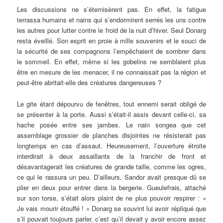
Les discussions ne s’éternisèrent pas. En effet, la fatigue
terrassa humains et nains qui s’endormirent serrés les uns contre
les autres pour lutter contre le froid de la nuit d’hiver. Seul Donarg
resta éveillé. Son esprit en proie à mille souvenirs et le souci de
la sécurité de ses compagnons l’empêchaient de sombrer dans
le sommeil. En effet, même si les gobelins ne semblaient plus
être en mesure de les menacer, il ne connaissait pas la région et
peut-être abritait-elle des créatures dangereuses ?
Le gite étant dépourvu de fenêtres, tout ennemi serait obligé de
se présenter à la porte. Aussi s’était-il assis devant celle-ci, sa
hache posée entre ses jambes. Le nain songea que cet
assemblage grossier de planches disjointes ne résisterait pas
longtemps en cas d’assaut. Heureusement, l’ouverture étroite
interdirait à deux assaillants de la franchir de front et
désavantagerait les créatures de grande taille, comme les ogres,
ce qui le rassura un peu. D’ailleurs, Sandor avait presque dû se
plier en deux pour entrer dans la bergerie. Gueulefrais, attaché
sur son torse, s’était alors plaint de ne plus pouvoir respirer : «
Je vais mourir étouffé ! » Donarg se souvint lui avoir répliqué que
s’il pouvait toujours parler, c’est qu’il devait y avoir encore assez