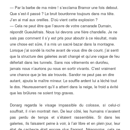
— Par la barbe de ma mère ! s’exclama Bramor une fois debout.
Que s’est-il passé ? Le bruit bourdonne toujours dans ma tête.
J’en ai mal aux oreilles. D’où vient cette explosion ?
— Cela ne peut être que l’œuvre de votre camarade Durnain,
répondit Gueulefrais. Nous lui devons une fière chandelle. Je ne
sais pas comment il s’y est pris pour aboutir à ce résultat, mais
une chose est sûre, il a mis un sacré bazar dans la montagne.
Lorsque j’ai sondé la roche avant de vous dire de courir, j’ai senti
que la structure des galeries avait changé et qu’une vague de feu
déferlait dans les tunnels. Sans nos vêtements en durofeu,
jamais nous n’aurions pu nous en sortir vivants. C’est vraiment
une chance que je les aie trouvés. Sandor ne peut pas en dire
autant, ajouta le maître mineur. Le souffle ardent lui a léché tout
le dos. Heureusement qu’il a atterri dans la neige, le froid a évité
que les brûlures ne soient trop graves.
Donarg regarda le visage impassible du colosse, si celui-ci
souffrait, il n’en montrait rien. De leur côté, les humains n’avaient
pas perdu de temps et s’étaient rassemblés. Si dans les
galeries, ils faisaient peine à voir, à l’air libre et en plein jour, leur
état de cachexie était encore plus flagrant. Néanmoins, cela ne