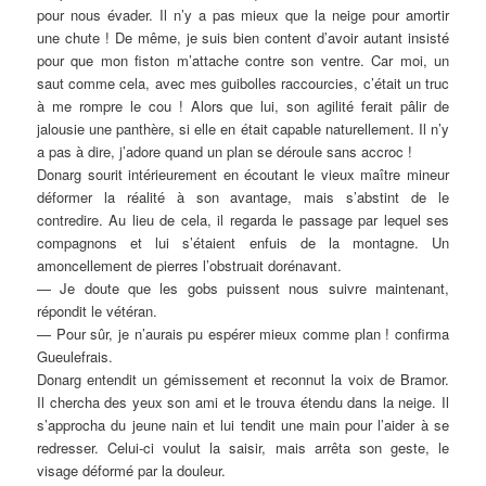
pour nous évader. Il n’y a pas mieux que la neige pour amortir
une chute ! De même, je suis bien content d’avoir autant insisté
pour que mon fiston m’attache contre son ventre. Car moi, un
saut comme cela, avec mes guibolles raccourcies, c’était un truc
à me rompre le cou ! Alors que lui, son agilité ferait pâlir de
jalousie une panthère, si elle en était capable naturellement. Il n’y
a pas à dire, j’adore quand un plan se déroule sans accroc !
Donarg sourit intérieurement en écoutant le vieux maître mineur
déformer la réalité à son avantage, mais s’abstint de le
contredire. Au lieu de cela, il regarda le passage par lequel ses
compagnons et lui s’étaient enfuis de la montagne. Un
amoncellement de pierres l’obstruait dorénavant.
— Je doute que les gobs puissent nous suivre maintenant,
répondit le vétéran.
— Pour sûr, je n’aurais pu espérer mieux comme plan ! confirma
Gueulefrais.
Donarg entendit un gémissement et reconnut la voix de Bramor.
Il chercha des yeux son ami et le trouva étendu dans la neige. Il
s’approcha du jeune nain et lui tendit une main pour l’aider à se
redresser. Celui-ci voulut la saisir, mais arrêta son geste, le
visage déformé par la douleur.