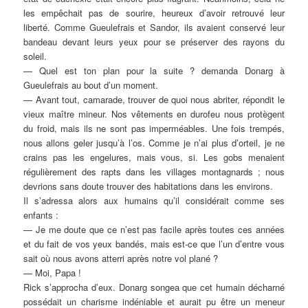
les empêchait pas de sourire, heureux d’avoir retrouvé leur
liberté. Comme Gueulefrais et Sandor, ils avaient conservé leur
bandeau devant leurs yeux pour se préserver des rayons du
soleil.
— Quel est ton plan pour la suite ? demanda Donarg à
Gueulefrais au bout d’un moment.
— Avant tout, camarade, trouver de quoi nous abriter, répondit le
vieux maître mineur. Nos vêtements en durofeu nous protègent
du froid, mais ils ne sont pas imperméables. Une fois trempés,
nous allons geler jusqu’à l’os. Comme je n’ai plus d’orteil, je ne
crains pas les engelures, mais vous, si. Les gobs menaient
régulièrement des rapts dans les villages montagnards ; nous
devrions sans doute trouver des habitations dans les environs.
Il s’adressa alors aux humains qu’il considérait comme ses
enfants :
— Je me doute que ce n’est pas facile après toutes ces années
et du fait de vos yeux bandés, mais est-ce que l’un d’entre vous
sait où nous avons atterri après notre vol plané ?
— Moi, Papa !
Rick s’approcha d’eux. Donarg songea que cet humain décharné
possédait un charisme indéniable et aurait pu être un meneur