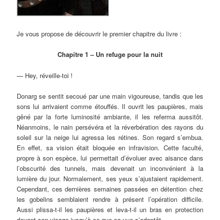
Je vous propose de découvrir le premier chapitre du livre :
Chapitre 1 – Un refuge pour la nuit
— Hey, réveille-toi !
Donarg se sentit secoué par une main vigoureuse, tandis que les
sons lui arrivaient comme étouffés. Il ouvrit les paupières, mais
gêné par la forte luminosité ambiante, il les referma aussitôt.
Néanmoins, le nain persévéra et la réverbération des rayons du
soleil sur la neige lui agressa les rétines. Son regard s’embua.
En effet, sa vision était bloquée en infravision. Cette faculté,
propre à son espèce, lui permettait d’évoluer avec aisance dans
l’obscurité des tunnels, mais devenait un inconvénient à la
lumière du jour. Normalement, ses yeux s’ajustaient rapidement.
Cependant, ces dernières semaines passées en détention chez
les gobelins semblaient rendre à présent l’opération difficile.
Aussi plissa-t-il les paupières et leva-t-il un bras en protection
devant son visage jusqu’à ce que sa vue s’adaptât.