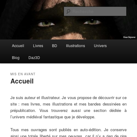
Aller
Aller
Auteur & Artiste 3D
au
au
Rech
contenu
contenu
principal
secondaire
César Séjourné
Menu
Accueil
Livres
BD
Illustrations
Univers
principal
Blog
Daz3D
MIS EN AVANT
Accueil
Publié le
13 mars 2021
Je suis auteur et illustrateur. Je vous propose de découvrir sur ce
site : mes livres, mes illustrations et mes bandes dessinées en
prépublication. Vous trouverez aussi une section dédiée à
l’univers médiéval fantastique que je développe.
Tous mes ouvrages sont publiés en auto-édition. Je conserve
ainsi une totale liberté sur mes oeuvres, car il n’y a rien de pire