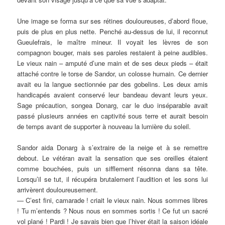
Une image se forma sur ses rétines douloureuses, d’abord floue,
puis de plus en plus nette. Penché au-dessus de lui, il reconnut
Gueulefrais, le maître mineur. Il voyait les lèvres de son
compagnon bouger, mais ses paroles restaient à peine audibles.
Le vieux nain – amputé d’une main et de ses deux pieds – était
attaché contre le torse de Sandor, un colosse humain. Ce dernier
avait eu la langue sectionnée par des gobelins. Les deux amis
handicapés avaient conservé leur bandeau devant leurs yeux.
Sage précaution, songea Donarg, car le duo inséparable avait
passé plusieurs années en captivité sous terre et aurait besoin
de temps avant de supporter à nouveau la lumière du soleil.
Sandor aida Donarg à s’extraire de la neige et à se remettre
debout. Le vétéran avait la sensation que ses oreilles étaient
comme bouchées, puis un sifflement résonna dans sa tête.
Lorsqu’il se tut, il récupéra brutalement l’audition et les sons lui
arrivèrent douloureusement.
— C’est fini, camarade ! criait le vieux nain. Nous sommes libres
! Tu m’entends ? Nous nous en sommes sortis ! Ce fut un sacré
vol plané ! Pardi ! Je savais bien que l’hiver était la saison idéale