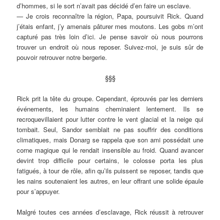
d’hommes, si le sort n’avait pas décidé d’en faire un esclave.
— Je crois reconnaître la région, Papa, poursuivit Rick. Quand
j’étais enfant, j’y amenais pâturer mes moutons. Les gobs m’ont
capturé pas très loin d’ici. Je pense savoir où nous pourrons
trouver un endroit où nous reposer. Suivez-moi, je suis sûr de
pouvoir retrouver notre bergerie.
§§§
Rick prit la tête du groupe. Cependant, éprouvés par les derniers
événements, les humains cheminaient lentement. Ils se
recroquevillaient pour lutter contre le vent glacial et la neige qui
tombait. Seul, Sandor semblait ne pas souffrir des conditions
climatiques, mais Donarg se rappela que son ami possédait une
corne magique qui le rendait insensible au froid. Quand avancer
devint trop difficile pour certains, le colosse porta les plus
fatigués, à tour de rôle, afin qu’ils puissent se reposer, tandis que
les nains soutenaient les autres, en leur offrant une solide épaule
pour s’appuyer.
Malgré toutes ces années d’esclavage, Rick réussit à retrouver