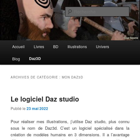
Aller
Aller
Auteur & Artiste 3D
au
au
Rech
contenu
contenu
principal
secondaire
César Séjourné
Menu
Accueil
Livres
BD
Illustrations
Univers
principal
Daz3D
Blog
ARCHIVES DE CATÉGORIE :
MON DAZ3D
Le logiciel Daz studio
Publié le
23 mai 2022
Pour réaliser mes illustrations, j’utilise Daz studio, plus connu
sous le nom de Daz3d. C’est un logiciel spécialisé dans la
création de modèles humains en 3 dimensions. Il a l’avantage