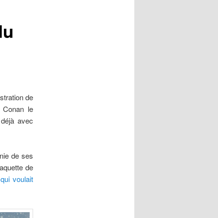
du
stration de
 Conan le
s déjà avec
gnie de ses
jaquette de
 qui voulait