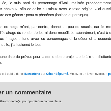
 3d, je suis parti du personnage d’Atali, réalisée précédemment,
s cheveux, afin de coller au mieux avec le texte original. J’ai aussi 
ture des géants : peau et phanères (barbes et perruque).
s de neige m’ont, par contre, donné un peu de soucis, car ils mod
 l’éclairage du rendu. Je les ai donc modélisés séparément, c’est-à-di
eux images : l’une avec les personnages et le décor et la second
suite, j’ai fusionné le tout.
cune date de prévue pour la sortie de ce projet. Je le fais en dilettante
n.
a été publié dans
Illustrations
par
César Séjourné
. Mettez-le en favori avec son
p
er un commentaire
être connecté(e) pour publier un commentaire.