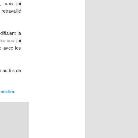
 mais j’ai
retravaillé
ifiaient la
re que j’ai
e avec les
 au fils de
ermalien
.