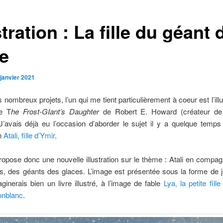
stration : La fille du géant 
re
 janvier 2021
nombreux projets, l’un qui me tient particulièrement à coeur est l’illu
le T
he Frost-GIant’s Daughter
de Robert E. Howard (créateur de
J’avais déjà eu l’occasion d’aborder le sujet il y a quelque temp
on
Atali, fille d’Ymir
.
opose donc une nouvelle illustration sur le thème : Atali en compa
s, des géants des glaces. L’image est présentée sous la forme de 
maginerais bien un livre illustré, à l’image de fable
Lya, la petite fille
onblanc
.