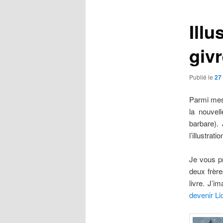
articles
Illu
giv
Publié le
27
Parmi mes 
la nouvel
barbare). 
l’illustrati
Je vous pr
deux frère
livre. J’i
devenir Li