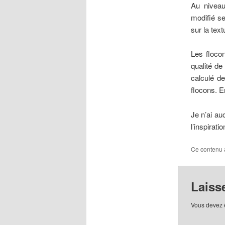
Au niveau
modifié se
sur la tex
Les flocon
qualité de
calculé d
flocons. En
Je n’ai au
l’inspiratio
Ce contenu 
Laiss
Vous devez 