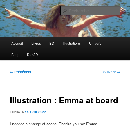
Aller
Auteur & Artiste 3D
au
Rech
contenu
principal
César Séjourné
Menu
Accueil
Livres
BD
Illustrations
Univers
principal
Blog
Daz3D
Navigation
←
Précédent
Suivant
→
des
articles
Illustration : Emma at board
Publié le
14 avril 2022
I needed a change of scene. Thanks you my Emma